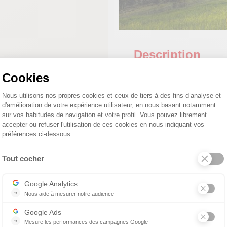
Description
Cookies
Sur les Hauteurs d'Argent
Plateforme de Gestion du Consentemen
surface de 593 m² à 843
Nous utilisons nos propres cookies et ceux de tiers à des fins d’analyse et
d'amélioration de votre expérience utilisateur, en nous basant notamment
sur vos habitudes de navigation et votre profil. Vous pouvez librement
accepter ou refuser l'utilisation de ces cookies en nous indiquant vos
préférences ci-dessous.
Tout cocher
Contact rapide
Axeptio consent
Google Analytics
?
Nous aide à mesurer notre audience
Essentiel pour la gestion de notre site web, il nous permet de mesurer 
Google Ads
?
Mesure les performances des campagnes Google