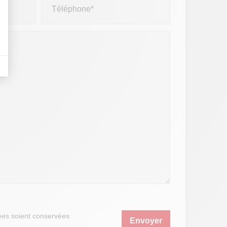
nières, qui seront affichées sur les pages de Google.
tives aux clics afin de mesurer efficacement les conversions.
es soient conservées