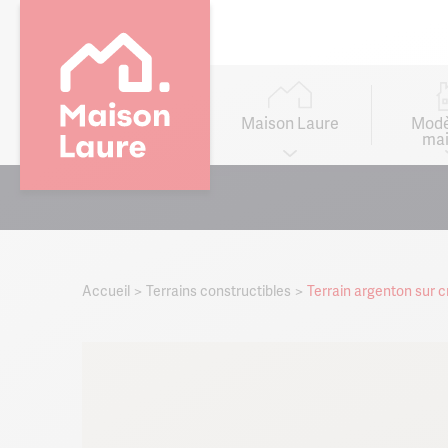
Main
navigation
Maison Laure
Modè
mai
Go to
main
content
Accueil
Terrains constructibles
Terrain argenton sur 