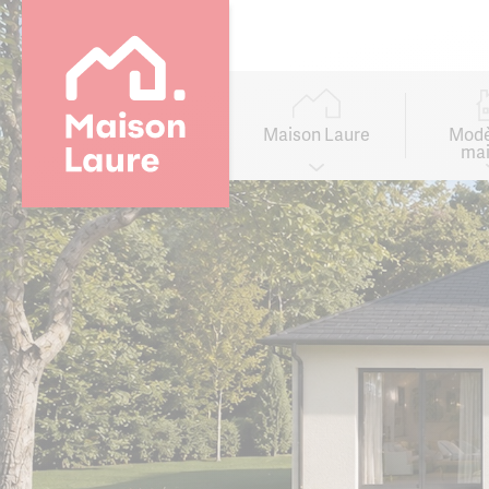
Go to
main
content
Main
navigation
Maison Laure
Modè
mai