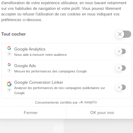
d'amélioration de votre expérience utilisateur, en nous basant notamment
sur vos habitudes de navigation et votre profil. Vous pouvez librement
accepter ou refuser l'utilisation de ces cookies en nous indiquant vos
préférences ci-dessous.
Tout cocher
Axeptio consent
Google Analytics
?
Nous aide à mesurer notre audience
Essentiel pour la gestion de notre site web, il nous permet de mesurer 
Google Ads
?
Mesure les performances des campagnes Google
Ce service permet aux annonceurs d'acheter des annonces ou des ban
Google Conversion Linker
Analyser les performances de nos campagnes publicitaires sur
?
Google
Les balises Conversion Linker facilitent la collecte des données rela
Consentements certifiés par
Fermer
OK pour moi