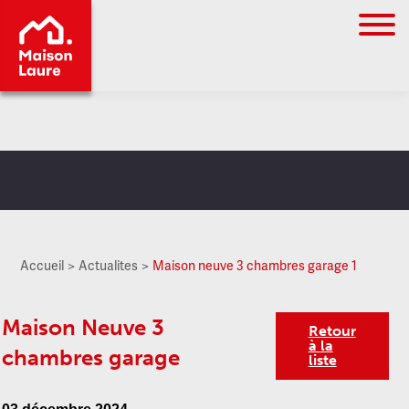
Go to
main
content
Accueil
Actualites
Maison neuve 3 chambres garage 1
Maison Neuve 3
Retour
à la
chambres garage
liste