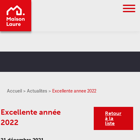
Go to
main
content
Accueil
Actualites
Excellente annee 2022
Excellente année
Retour
à la
2022
liste