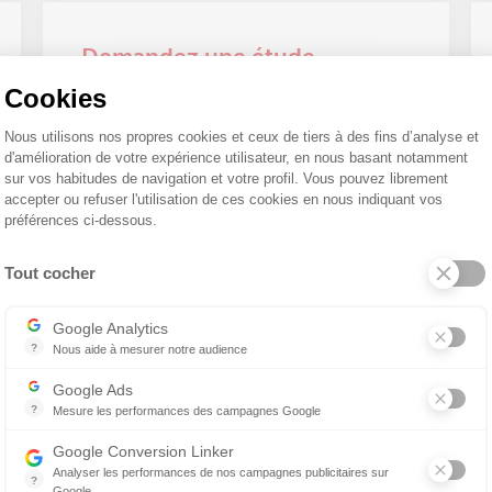
Demandez une étude
gratuite
Cookies
Plateforme de Gestion du Consentemen
Nous utilisons nos propres cookies et ceux de tiers à des fins d’analyse et
Vous souhaitez avoir une estimation de
d'amélioration de votre expérience utilisateur, en nous basant notamment
votre projet de construction ? N'hésitez pas
sur vos habitudes de navigation et votre profil. Vous pouvez librement
à nous demander une étude gratuite et
accepter ou refuser l'utilisation de ces cookies en nous indiquant vos
préférences ci-dessous.
sans engagement.
Tout cocher
Axeptio consent
Google Analytics
?
Nous aide à mesurer notre audience
Essentiel pour la gestion de notre site web, il nous permet de mesurer 
Google Ads
?
Mesure les performances des campagnes Google
Ce service permet aux annonceurs d'acheter des annonces ou des ban
Google Conversion Linker
Analyser les performances de nos campagnes publicitaires sur
?
Google