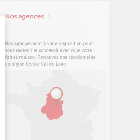
Nos agences
t : Personnalisez vos Options
Nos agences sont à votre disposition pour
vous recevoir et concevoir avec vous votre
future maison. Retrouvez nos coordonnées
en région Centre-Val-de-Loire
des indicateurs tels que le trafic, les produits les plus consultés, ou encore 
nières, qui seront affichées sur les pages de Google.