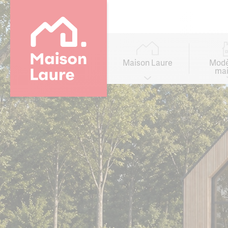
Go to
main
content
Main
navigation
Maison Laure
Modè
mai