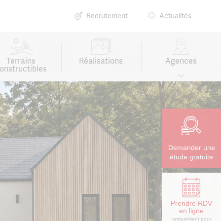
Recrutement
Actualités
Terrains
Réalisations
Agences
onstructibles
Demander une
étude gratuite
Prendre RDV
en ligne
uniquement pour