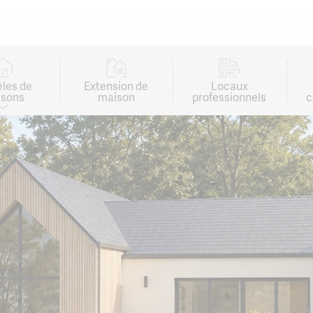
les de
Extension de
Locaux
sons
maison
professionnels
c